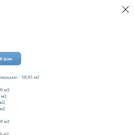
2
й дом
щадью - 121,95 м2
78 м2
5 м2
 м2
 м2
78 м2
19 м2